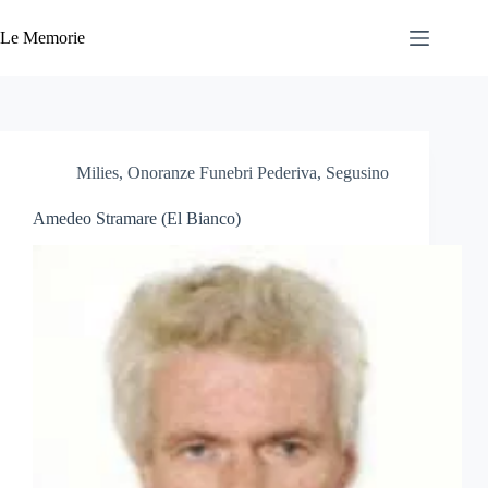
Salta
al
Le Memorie
contenuto
Milies
,
Onoranze Funebri Pederiva
,
Segusino
Amedeo Stramare (El Bianco)